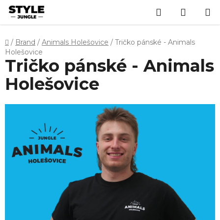
Přejít
Hledat
NÁKUP
na
obsah
KOŠÍK
Domů
/
Brand
/
Animals Holešovice
/
Tričko pánské - Animals
Holešovice
Tričko pánské - Animals
Holešovice