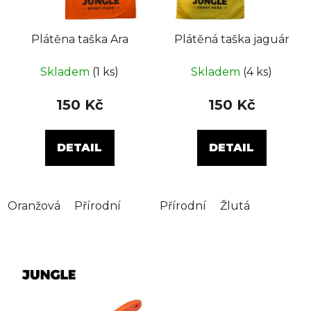
o
u
d
k
Plátěna taška Ara
Plátěná taška jaguár
u
t
k
ů
Skladem
(1 ks)
Skladem
(4 ks)
t
ů
150 Kč
150 Kč
DETAIL
DETAIL
Oranžová
Přírodní
Přírodní
Žlutá